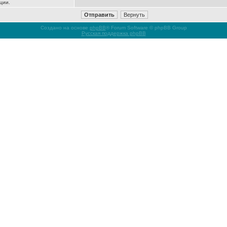
ции.
Создано на основе
phpBB
® Forum Software © phpBB Group
Русская поддержка phpBB