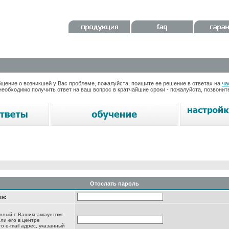
ение о возникшей у Вас проблеме, пожалуйста, поищите ее решение в ответах на
ча
необходимо получить ответ на ваш вопрос в кратчайшие сроки - пожалуйста, позвони
Отослать пароль
ля:
анный с Вашим аккаунтом.
ли его в центре
то e-mail адрес, указанный