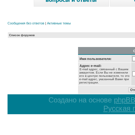
Сообщения без ответов
|
Активные темы
Список форумов
Имя пользователя:
Адрес e-mail:
E-mail адрес, связанный с Вашим
аккаунтом. Если Вы не изменили
его в центре пользователя, то это
e-mail адрес, указанный Вами при
регистрации.
Создано на основе
phpB
Русская 