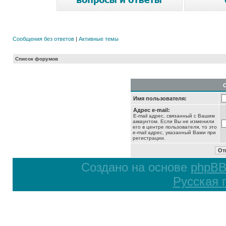
Сообщения без ответов
|
Активные темы
Список форумов
Имя пользователя:
Адрес e-mail:
E-mail адрес, связанный с Вашим
аккаунтом. Если Вы не изменили
его в центре пользователя, то это
e-mail адрес, указанный Вами при
регистрации.
Создано на основе
phpB
Русская 