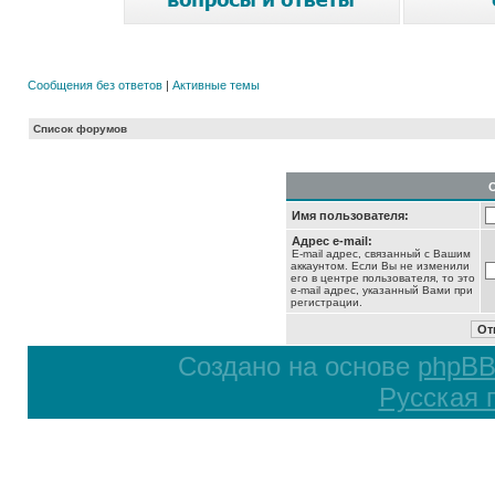
Сообщения без ответов
|
Активные темы
Список форумов
Имя пользователя:
Адрес e-mail:
E-mail адрес, связанный с Вашим
аккаунтом. Если Вы не изменили
его в центре пользователя, то это
e-mail адрес, указанный Вами при
регистрации.
Создано на основе
phpB
Русская 