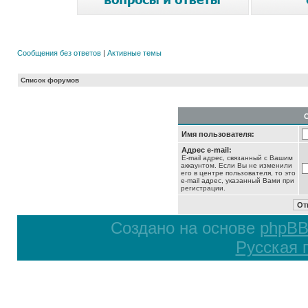
Сообщения без ответов
|
Активные темы
Список форумов
Имя пользователя:
Адрес e-mail:
E-mail адрес, связанный с Вашим
аккаунтом. Если Вы не изменили
его в центре пользователя, то это
e-mail адрес, указанный Вами при
регистрации.
Создано на основе
phpB
Русская 