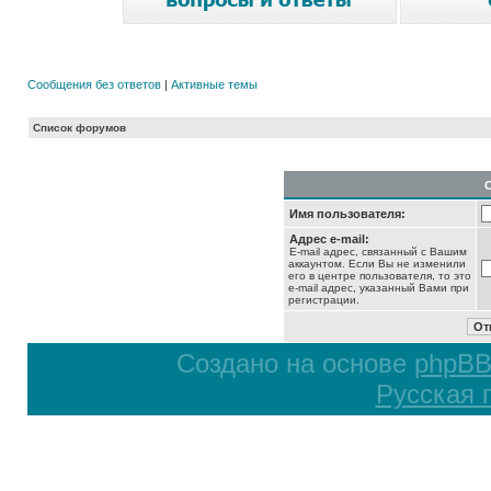
Сообщения без ответов
|
Активные темы
Список форумов
Имя пользователя:
Адрес e-mail:
E-mail адрес, связанный с Вашим
аккаунтом. Если Вы не изменили
его в центре пользователя, то это
e-mail адрес, указанный Вами при
регистрации.
Создано на основе
phpB
Русская 