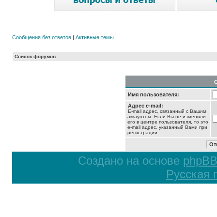
Сообщения без ответов
|
Активные темы
Список форумов
Имя пользователя:
Адрес e-mail:
E-mail адрес, связанный с Вашим
аккаунтом. Если Вы не изменили
его в центре пользователя, то это
e-mail адрес, указанный Вами при
регистрации.
Создано на основе
phpB
Русская 