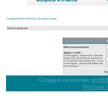
Сообщения без ответов
|
Активные темы
Список форумов
Имя пользователя:
Адрес e-mail:
E-mail адрес, связанный с Вашим
аккаунтом. Если Вы не изменили
его в центре пользователя, то это
e-mail адрес, указанный Вами при
регистрации.
Создано на основе
phpB
Русская 