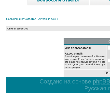
Сообщения без ответов
|
Активные темы
Список форумов
Имя пользователя:
Адрес e-mail:
E-mail адрес, связанный с Вашим
аккаунтом. Если Вы не изменили
его в центре пользователя, то это
e-mail адрес, указанный Вами при
регистрации.
Создано на основе
phpB
Русская 