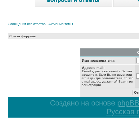
Сообщения без ответов
|
Активные темы
Список форумов
Имя пользователя:
Адрес e-mail:
E-mail адрес, связанный с Вашим
аккаунтом. Если Вы не изменили
его в центре пользователя, то это
e-mail адрес, указанный Вами при
регистрации.
Создано на основе
phpB
Русская 