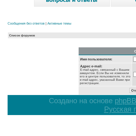
Сообщения без ответов
|
Активные темы
Список форумов
Имя пользователя:
Адрес e-mail:
E-mail адрес, связанный с Вашим
аккаунтом. Если Вы не изменили
его в центре пользователя, то это
e-mail адрес, указанный Вами при
регистрации.
Создано на основе
phpB
Русская 