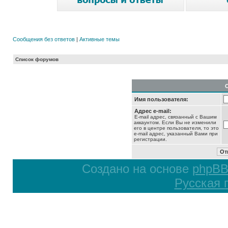
Сообщения без ответов
|
Активные темы
Список форумов
Имя пользователя:
Адрес e-mail:
E-mail адрес, связанный с Вашим
аккаунтом. Если Вы не изменили
его в центре пользователя, то это
e-mail адрес, указанный Вами при
регистрации.
Создано на основе
phpB
Русская 