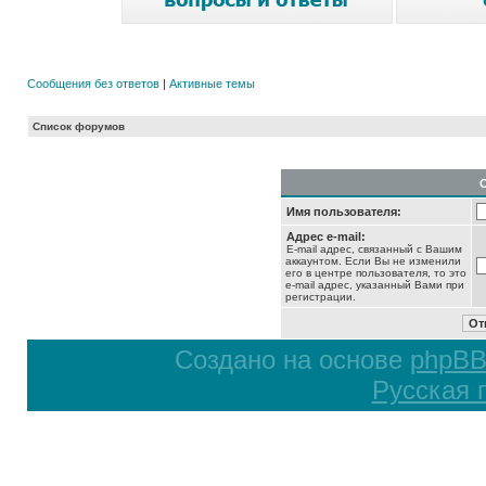
Сообщения без ответов
|
Активные темы
Список форумов
Имя пользователя:
Адрес e-mail:
E-mail адрес, связанный с Вашим
аккаунтом. Если Вы не изменили
его в центре пользователя, то это
e-mail адрес, указанный Вами при
регистрации.
Создано на основе
phpB
Русская 