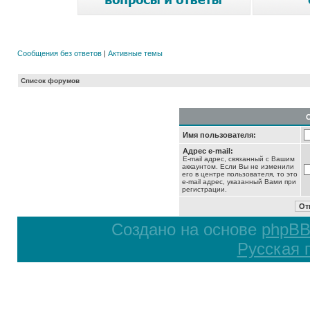
Сообщения без ответов
|
Активные темы
Список форумов
Имя пользователя:
Адрес e-mail:
E-mail адрес, связанный с Вашим
аккаунтом. Если Вы не изменили
его в центре пользователя, то это
e-mail адрес, указанный Вами при
регистрации.
Создано на основе
phpB
Русская 