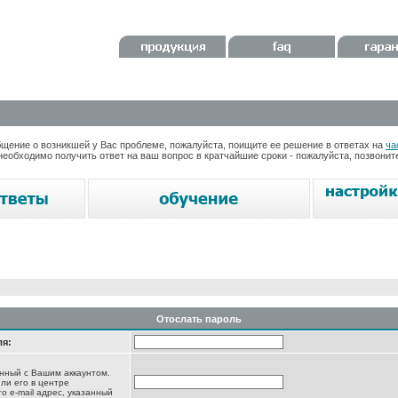
ение о возникшей у Вас проблеме, пожалуйста, поищите ее решение в ответах на
ча
необходимо получить ответ на ваш вопрос в кратчайшие сроки - пожалуйста, позвони
Отослать пароль
ля:
анный с Вашим аккаунтом.
ли его в центре
то e-mail адрес, указанный