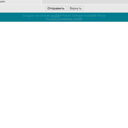
ции.
Создано на основе
phpBB
® Forum Software © phpBB Group
Русская поддержка phpBB