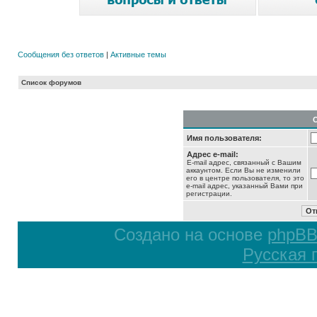
Сообщения без ответов
|
Активные темы
Список форумов
Имя пользователя:
Адрес e-mail:
E-mail адрес, связанный с Вашим
аккаунтом. Если Вы не изменили
его в центре пользователя, то это
e-mail адрес, указанный Вами при
регистрации.
Создано на основе
phpB
Русская 