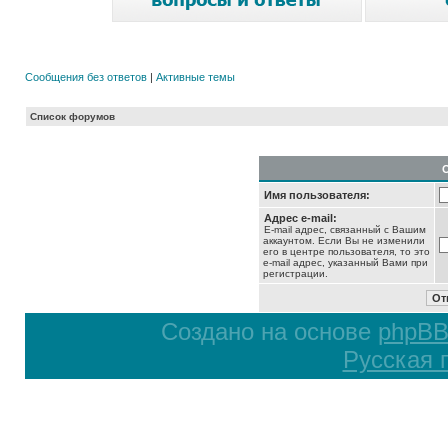
Сообщения без ответов
|
Активные темы
Список форумов
Имя пользователя:
Адрес e-mail:
E-mail адрес, связанный с Вашим
аккаунтом. Если Вы не изменили
его в центре пользователя, то это
e-mail адрес, указанный Вами при
регистрации.
Создано на основе
phpB
Русская 