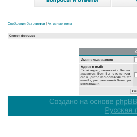
Сообщения без ответов
|
Активные темы
Список форумов
Имя пользователя:
Адрес e-mail:
E-mail адрес, связанный с Вашим
аккаунтом. Если Вы не изменили
его в центре пользователя, то это
e-mail адрес, указанный Вами при
регистрации.
Создано на основе
phpB
Русская 