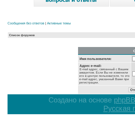
Сообщения без ответов
|
Активные темы
Список форумов
Имя пользователя:
Адрес e-mail:
E-mail адрес, связанный с Вашим
аккаунтом. Если Вы не изменили
его в центре пользователя, то это
e-mail адрес, указанный Вами при
регистрации.
Создано на основе
phpB
Русская 