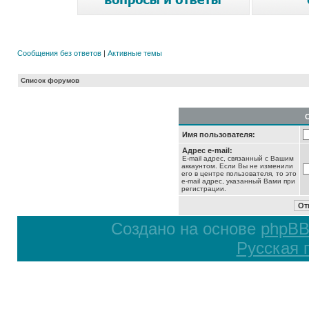
Сообщения без ответов
|
Активные темы
Список форумов
Имя пользователя:
Адрес e-mail:
E-mail адрес, связанный с Вашим
аккаунтом. Если Вы не изменили
его в центре пользователя, то это
e-mail адрес, указанный Вами при
регистрации.
Создано на основе
phpB
Русская 