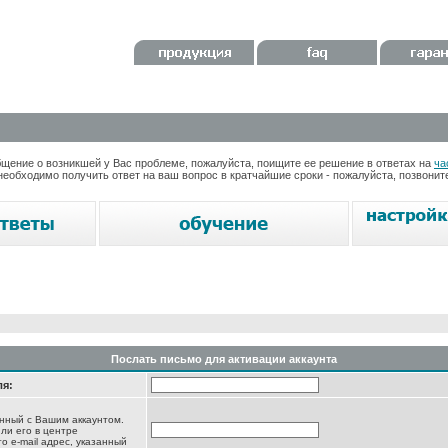
ение о возникшей у Вас проблеме, пожалуйста, поищите ее решение в ответах на
ча
необходимо получить ответ на ваш вопрос в кратчайшие сроки - пожалуйста, позвони
Послать письмо для активации аккаунта
ля:
анный с Вашим аккаунтом.
ли его в центре
то e-mail адрес, указанный