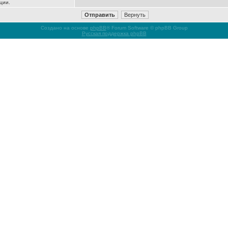
ции.
Создано на основе
phpBB
® Forum Software © phpBB Group
Русская поддержка phpBB