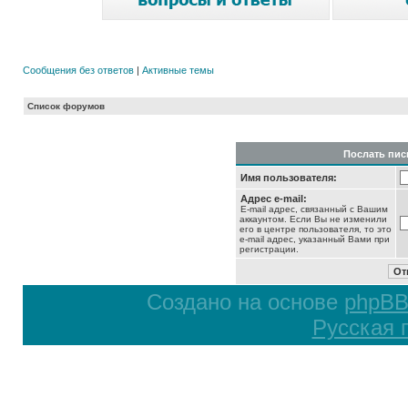
Сообщения без ответов
|
Активные темы
Список форумов
Послать пис
Имя пользователя:
Адрес e-mail:
E-mail адрес, связанный с Вашим
аккаунтом. Если Вы не изменили
его в центре пользователя, то это
e-mail адрес, указанный Вами при
регистрации.
Создано на основе
phpB
Русская 