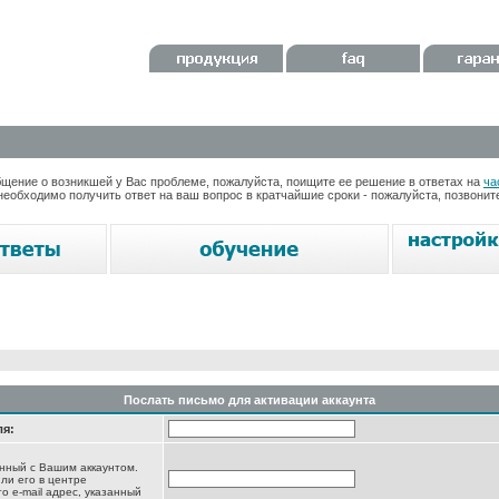
ение о возникшей у Вас проблеме, пожалуйста, поищите ее решение в ответах на
ча
необходимо получить ответ на ваш вопрос в кратчайшие сроки - пожалуйста, позвони
Послать письмо для активации аккаунта
ля:
анный с Вашим аккаунтом.
ли его в центре
то e-mail адрес, указанный