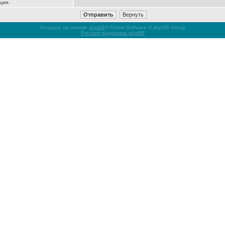
ции.
Создано на основе
phpBB
® Forum Software © phpBB Group
Русская поддержка phpBB