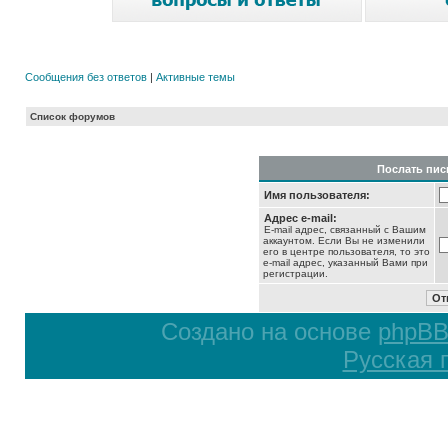
Сообщения без ответов
|
Активные темы
Список форумов
Послать пис
Имя пользователя:
Адрес e-mail:
E-mail адрес, связанный с Вашим
аккаунтом. Если Вы не изменили
его в центре пользователя, то это
e-mail адрес, указанный Вами при
регистрации.
Создано на основе
phpB
Русская 