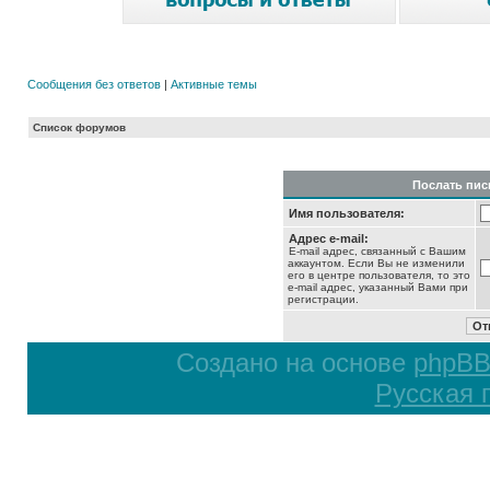
Сообщения без ответов
|
Активные темы
Список форумов
Послать пис
Имя пользователя:
Адрес e-mail:
E-mail адрес, связанный с Вашим
аккаунтом. Если Вы не изменили
его в центре пользователя, то это
e-mail адрес, указанный Вами при
регистрации.
Создано на основе
phpB
Русская 