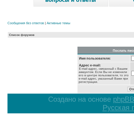
Сообщения без ответов
|
Активные темы
Список форумов
Послать пис
Имя пользователя:
Адрес e-mail:
E-mail адрес, связанный с Вашим
аккаунтом. Если Вы не изменили
его в центре пользователя, то это
e-mail адрес, указанный Вами при
регистрации.
Создано на основе
phpB
Русская 