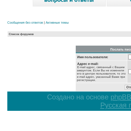
Сообщения без ответов
|
Активные темы
Список форумов
Послать пис
Имя пользователя:
Адрес e-mail:
E-mail адрес, связанный с Вашим
аккаунтом. Если Вы не изменили
его в центре пользователя, то это
e-mail адрес, указанный Вами при
регистрации.
Создано на основе
phpB
Русская 