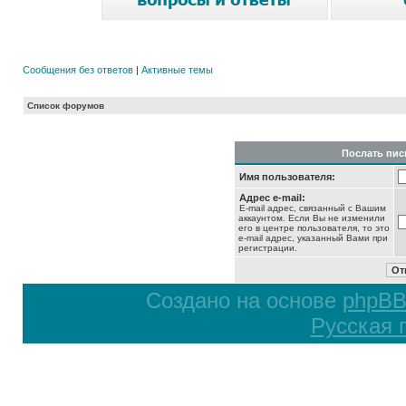
Сообщения без ответов
|
Активные темы
Список форумов
Послать пис
Имя пользователя:
Адрес e-mail:
E-mail адрес, связанный с Вашим
аккаунтом. Если Вы не изменили
его в центре пользователя, то это
e-mail адрес, указанный Вами при
регистрации.
Создано на основе
phpB
Русская 