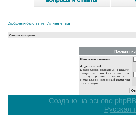
Сообщения без ответов
|
Активные темы
Список форумов
Послать пис
Имя пользователя:
Адрес e-mail:
E-mail адрес, связанный с Вашим
аккаунтом. Если Вы не изменили
его в центре пользователя, то это
e-mail адрес, указанный Вами при
регистрации.
Создано на основе
phpB
Русская 