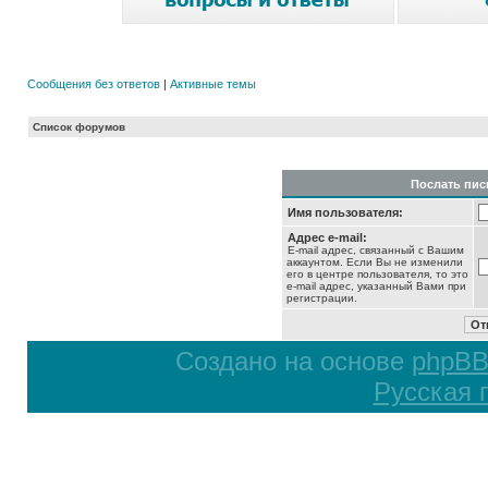
Сообщения без ответов
|
Активные темы
Список форумов
Послать пис
Имя пользователя:
Адрес e-mail:
E-mail адрес, связанный с Вашим
аккаунтом. Если Вы не изменили
его в центре пользователя, то это
e-mail адрес, указанный Вами при
регистрации.
Создано на основе
phpB
Русская 