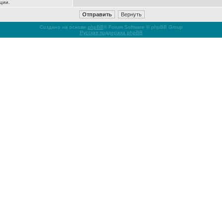
ции.
Создано на основе
phpBB
® Forum Software © phpBB Group
Русская поддержка phpBB