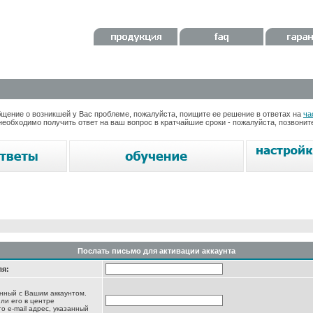
ение о возникшей у Вас проблеме, пожалуйста, поищите ее решение в ответах на
ча
необходимо получить ответ на ваш вопрос в кратчайшие сроки - пожалуйста, позвони
Послать письмо для активации аккаунта
ля:
анный с Вашим аккаунтом.
ли его в центре
то e-mail адрес, указанный