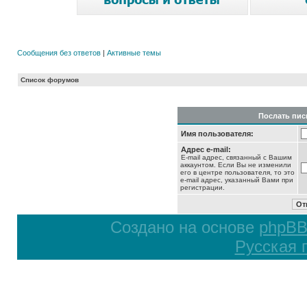
Сообщения без ответов
|
Активные темы
Список форумов
Послать пис
Имя пользователя:
Адрес e-mail:
E-mail адрес, связанный с Вашим
аккаунтом. Если Вы не изменили
его в центре пользователя, то это
e-mail адрес, указанный Вами при
регистрации.
Создано на основе
phpB
Русская 