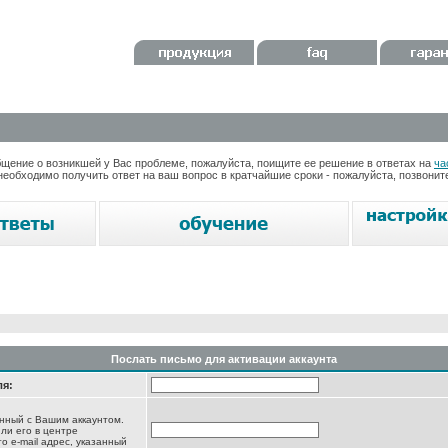
ение о возникшей у Вас проблеме, пожалуйста, поищите ее решение в ответах на
ча
необходимо получить ответ на ваш вопрос в кратчайшие сроки - пожалуйста, позвони
Послать письмо для активации аккаунта
ля:
анный с Вашим аккаунтом.
ли его в центре
то e-mail адрес, указанный