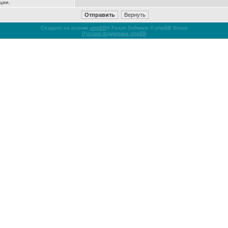
ции.
Создано на основе
phpBB
® Forum Software © phpBB Group
Русская поддержка phpBB