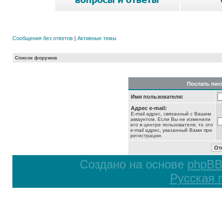
Сообщения без ответов
|
Активные темы
Список форумов
Послать пис
Имя пользователя:
Адрес e-mail:
E-mail адрес, связанный с Вашим
аккаунтом. Если Вы не изменили
его в центре пользователя, то это
e-mail адрес, указанный Вами при
регистрации.
Создано на основе
phpB
Русская 