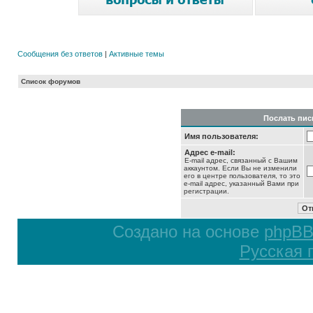
Сообщения без ответов
|
Активные темы
Список форумов
Послать пис
Имя пользователя:
Адрес e-mail:
E-mail адрес, связанный с Вашим
аккаунтом. Если Вы не изменили
его в центре пользователя, то это
e-mail адрес, указанный Вами при
регистрации.
Создано на основе
phpB
Русская 