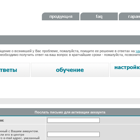
ение о возникшей у Вас проблеме, пожалуйста, поищите ее решение в ответах на
ча
необходимо получить ответ на ваш вопрос в кратчайшие сроки - пожалуйста, позвони
Послать письмо для активации аккаунта
ля:
анный с Вашим аккаунтом.
ли его в центре
то e-mail адрес, указанный