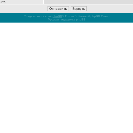
ции.
Создано на основе
phpBB
® Forum Software © phpBB Group
Русская поддержка phpBB