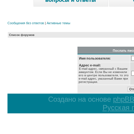
Сообщения без ответов
|
Активные темы
Список форумов
Послать пис
Имя пользователя:
Адрес e-mail:
E-mail адрес, связанный с Вашим
аккаунтом. Если Вы не изменили
его в центре пользователя, то это
e-mail адрес, указанный Вами при
регистрации.
Создано на основе
phpB
Русская 