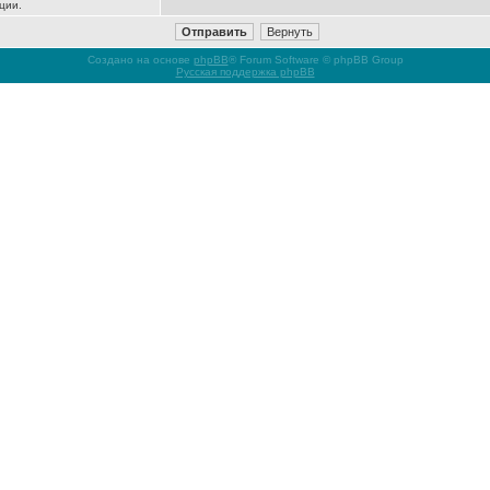
ции.
Создано на основе
phpBB
® Forum Software © phpBB Group
Русская поддержка phpBB