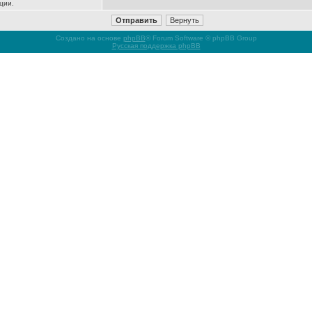
ции.
Создано на основе
phpBB
® Forum Software © phpBB Group
Русская поддержка phpBB