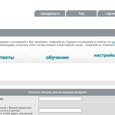
ение о возникшей у Вас проблеме, пожалуйста, поищите ее решение в ответах на
ча
необходимо получить ответ на ваш вопрос в кратчайшие сроки - пожалуйста, позвони
Послать письмо для активации аккаунта
ля:
анный с Вашим аккаунтом.
ли его в центре
то e-mail адрес, указанный