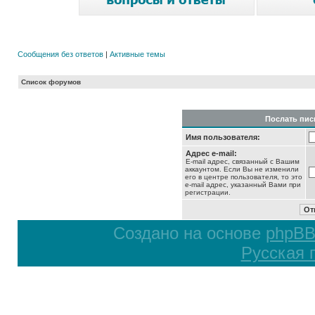
Сообщения без ответов
|
Активные темы
Список форумов
Послать пис
Имя пользователя:
Адрес e-mail:
E-mail адрес, связанный с Вашим
аккаунтом. Если Вы не изменили
его в центре пользователя, то это
e-mail адрес, указанный Вами при
регистрации.
Создано на основе
phpB
Русская 