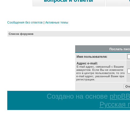
Сообщения без ответов
|
Активные темы
Список форумов
Послать пис
Имя пользователя:
Адрес e-mail:
E-mail адрес, связанный с Вашим
аккаунтом. Если Вы не изменили
его в центре пользователя, то это
e-mail адрес, указанный Вами при
регистрации.
Создано на основе
phpB
Русская 