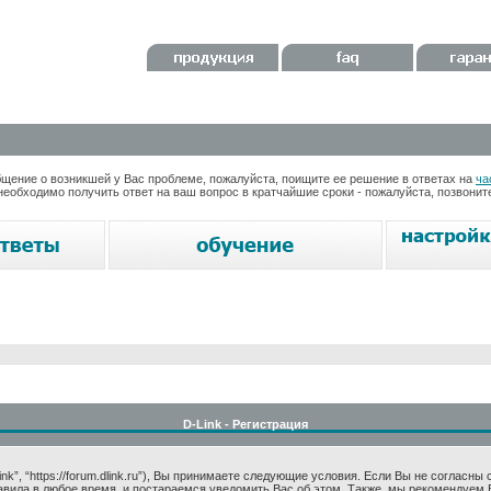
ение о возникшей у Вас проблеме, пожалуйста, поищите ее решение в ответах на
ча
необходимо получить ответ на ваш вопрос в кратчайшие сроки - пожалуйста, позвони
D-Link - Регистрация
k”, “https://forum.dlink.ru”), Вы принимаете следующие условия. Если Вы не согласны
авила в любое время, и постараемся уведомить Вас об этом. Также, мы рекомендуем 