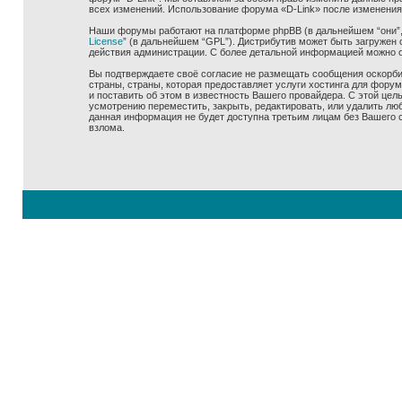
всех изменений. Использование форума «D-Link» после изменения
Наши форумы работают на платформе phpBB (в дальнейшем “они”, “
License
” (в дальнейшем “GPL”). Дистрибутив может быть загружен 
действия администрации. С более детальной информацией можно 
Вы подтверждаете своё согласие не размещать сообщения оскорбит
страны, страны, которая предоставляет услуги хостинга для фору
и поставить об этом в известность Вашего провайдера. С этой цел
усмотрению переместить, закрыть, редактировать, или удалить люб
данная информация не будет доступна третьим лицам без Вашего со
взлома.