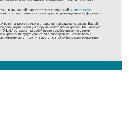
ms”), выпущенной в соответствии с лицензией “
General Public
не несут ответственности за материалы, размещенные на форуме и
ной розни, а также прочих материалов, нарушаюших законы Вашей
сообщений, администрация форума может заблокировать Ваш аккаунт
 “D-Link” оставляет за собой право в любое время по своему
и информация будет храниться в базе данных. В то же время,
ов, которые могут получить доступ к этой информации вследствие