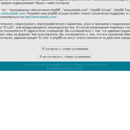
 правил подразумевает Ваше с ними согласие.
их”, “программное обеспечение phpBB”, “www.phpbb.com”, “phpBB Group”, “phpBB Tea
с
www.phpbb.com
. Разработчики phpBB осуществляют только техническю поддержку и 
ознакомиться на
http://www.phpbb.com/
.
ельного, нецензурного, порнографического характера, угроз и призывов к националь
ма “D-Link”, или международного законодательства. В случае размещения подобных 
ью сохраняются IP адреса всех сообщений. Вы соглашаетесь с тем, что администрация
ую тему на форуме. Как пользователь, Вы соглашаетесь с тем, что вся указанная Вам
гласия, администрация “D-Link” и phpBB не несут ответственности за действия хакер
Создано на основе
phpBB
® Forum Software © phpBB Group
Русская поддержка phpBB