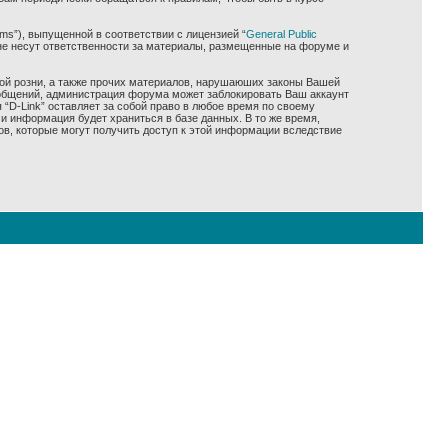
ms”), выпущенной в соответствии с лицензией “
General Public
не несут ответственности за материалы, размещенные на форуме и
ной розни, а также прочих материалов, нарушаюших законы Вашей
сообщений, администрация форума может заблокировать Ваш аккаунт
 “D-Link” оставляет за собой право в любое время по своему
и информация будет храниться в базе данных. В то же время,
ов, которые могут получить доступ к этой информации вследствие