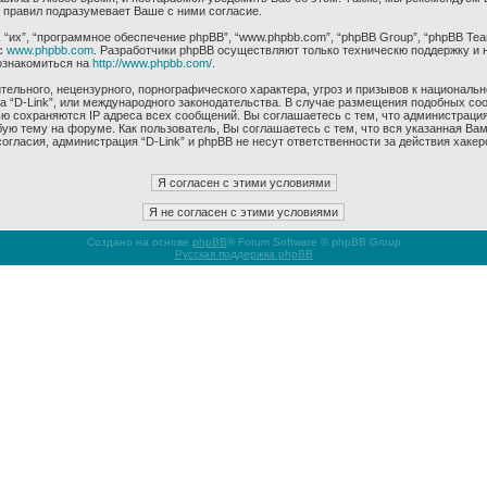
 правил подразумевает Ваше с ними согласие.
их”, “программное обеспечение phpBB”, “www.phpbb.com”, “phpBB Group”, “phpBB Tea
с
www.phpbb.com
. Разработчики phpBB осуществляют только техническю поддержку и 
ознакомиться на
http://www.phpbb.com/
.
ельного, нецензурного, порнографического характера, угроз и призывов к националь
ма “D-Link”, или международного законодательства. В случае размещения подобных 
ью сохраняются IP адреса всех сообщений. Вы соглашаетесь с тем, что администрация
ую тему на форуме. Как пользователь, Вы соглашаетесь с тем, что вся указанная Вам
гласия, администрация “D-Link” и phpBB не несут ответственности за действия хакер
Создано на основе
phpBB
® Forum Software © phpBB Group
Русская поддержка phpBB