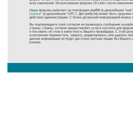
всех изменений. Использование форума «D-Link» после изменения
Наши форумы работают на платформе phpBB (в дальнейшем “они”, “
License
” (в дальнейшем “GPL”). Дистрибутив может быть загружен 
действия администрации. С более детальной информацией можно 
Вы подтверждаете своё согласие не размещать сообщения оскорбит
страны, страны, которая предоставляет услуги хостинга для фору
и поставить об этом в известность Вашего провайдера. С этой цел
усмотрению переместить, закрыть, редактировать, или удалить люб
данная информация не будет доступна третьим лицам без Вашего со
взлома.