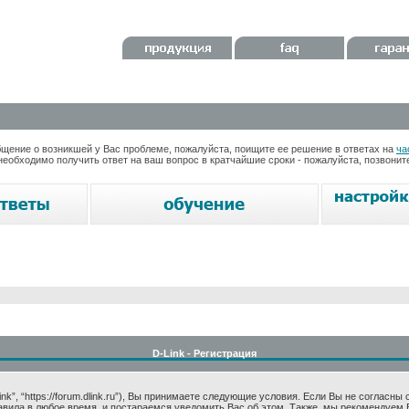
ение о возникшей у Вас проблеме, пожалуйста, поищите ее решение в ответах на
ча
необходимо получить ответ на ваш вопрос в кратчайшие сроки - пожалуйста, позвони
D-Link - Регистрация
k”, “https://forum.dlink.ru”), Вы принимаете следующие условия. Если Вы не согласны
авила в любое время, и постараемся уведомить Вас об этом. Также, мы рекомендуем 