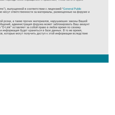
ms”), выпущенной в соответствии с лицензией “
General Public
не несут ответственности за материалы, размещенные на форуме и
ной розни, а также прочих материалов, нарушаюших законы Вашей
сообщений, администрация форума может заблокировать Ваш аккаунт
 “D-Link” оставляет за собой право в любое время по своему
и информация будет храниться в базе данных. В то же время,
ов, которые могут получить доступ к этой информации вследствие