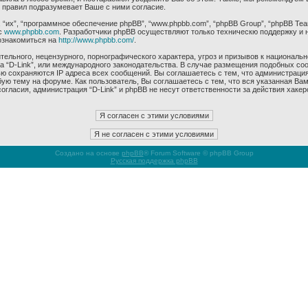
 правил подразумевает Ваше с ними согласие.
их”, “программное обеспечение phpBB”, “www.phpbb.com”, “phpBB Group”, “phpBB Tea
с
www.phpbb.com
. Разработчики phpBB осуществляют только техническю поддержку и 
ознакомиться на
http://www.phpbb.com/
.
ельного, нецензурного, порнографического характера, угроз и призывов к националь
ма “D-Link”, или международного законодательства. В случае размещения подобных 
ью сохраняются IP адреса всех сообщений. Вы соглашаетесь с тем, что администрация
ую тему на форуме. Как пользователь, Вы соглашаетесь с тем, что вся указанная Вам
гласия, администрация “D-Link” и phpBB не несут ответственности за действия хакер
Создано на основе
phpBB
® Forum Software © phpBB Group
Русская поддержка phpBB