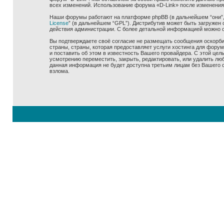
всех изменений. Использование форума «D-Link» после изменения
Наши форумы работают на платформе phpBB (в дальнейшем “они”, “
License
” (в дальнейшем “GPL”). Дистрибутив может быть загружен 
действия администрации. С более детальной информацией можно 
Вы подтверждаете своё согласие не размещать сообщения оскорбит
страны, страны, которая предоставляет услуги хостинга для фору
и поставить об этом в известность Вашего провайдера. С этой цел
усмотрению переместить, закрыть, редактировать, или удалить люб
данная информация не будет доступна третьим лицам без Вашего со
взлома.