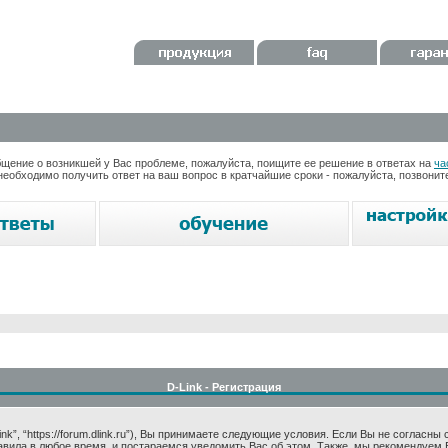
ение о возникшей у Вас проблеме, пожалуйста, поищите ее решение в ответах на
ча
необходимо получить ответ на ваш вопрос в кратчайшие сроки - пожалуйста, позвони
D-Link - Регистрация
k”, “https://forum.dlink.ru”), Вы принимаете следующие условия. Если Вы не согласны
авила в любое время, и постараемся уведомить Вас об этом. Также, мы рекомендуем 