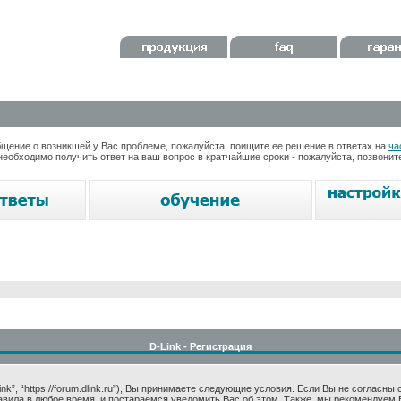
ение о возникшей у Вас проблеме, пожалуйста, поищите ее решение в ответах на
ча
необходимо получить ответ на ваш вопрос в кратчайшие сроки - пожалуйста, позвони
D-Link - Регистрация
k”, “https://forum.dlink.ru”), Вы принимаете следующие условия. Если Вы не согласны
авила в любое время, и постараемся уведомить Вас об этом. Также, мы рекомендуем 