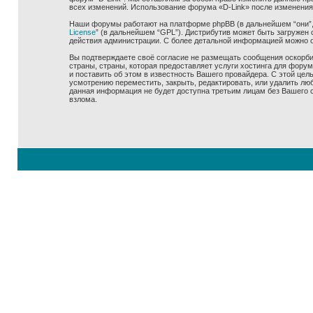
всех изменений. Использование форума «D-Link» после изменения
Наши форумы работают на платформе phpBB (в дальнейшем “они”, “
License
” (в дальнейшем “GPL”). Дистрибутив может быть загружен 
действия администрации. С более детальной информацией можно 
Вы подтверждаете своё согласие не размещать сообщения оскорбит
страны, страны, которая предоставляет услуги хостинга для фору
и поставить об этом в известность Вашего провайдера. С этой цел
усмотрению переместить, закрыть, редактировать, или удалить люб
данная информация не будет доступна третьим лицам без Вашего со
взлома.