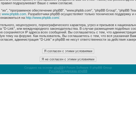
 правил подразумевает Ваше с ними согласие.
их”, “программное обеспечение phpBB”, “www.phpbb.com”, “phpBB Group”, “phpBB Tea
с
www.phpbb.com
. Разработчики phpBB осуществляют только техническю поддержку и 
ознакомиться на
http://www.phpbb.com/
.
ельного, нецензурного, порнографического характера, угроз и призывов к националь
ма “D-Link”, или международного законодательства. В случае размещения подобных 
ью сохраняются IP адреса всех сообщений. Вы соглашаетесь с тем, что администрация
ую тему на форуме. Как пользователь, Вы соглашаетесь с тем, что вся указанная Вам
гласия, администрация “D-Link” и phpBB не несут ответственности за действия хакер
Создано на основе
phpBB
® Forum Software © phpBB Group
Русская поддержка phpBB