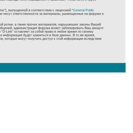
ms”), выпущенной в соответствии с лицензией “
General Public
не несут ответственности за материалы, размещенные на форуме и
ной розни, а также прочих материалов, нарушаюших законы Вашей
сообщений, администрация форума может заблокировать Ваш аккаунт
 “D-Link” оставляет за собой право в любое время по своему
и информация будет храниться в базе данных. В то же время,
ов, которые могут получить доступ к этой информации вследствие