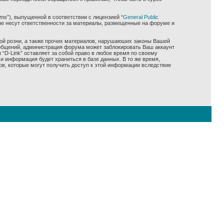
ms”), выпущенной в соответствии с лицензией “
General Public
не несут ответственности за материалы, размещенные на форуме и
ной розни, а также прочих материалов, нарушаюших законы Вашей
сообщений, администрация форума может заблокировать Ваш аккаунт
 “D-Link” оставляет за собой право в любое время по своему
и информация будет храниться в базе данных. В то же время,
ов, которые могут получить доступ к этой информации вследствие