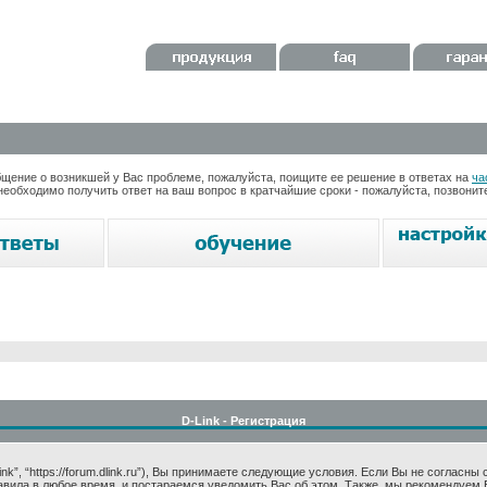
ение о возникшей у Вас проблеме, пожалуйста, поищите ее решение в ответах на
ча
необходимо получить ответ на ваш вопрос в кратчайшие сроки - пожалуйста, позвони
D-Link - Регистрация
k”, “https://forum.dlink.ru”), Вы принимаете следующие условия. Если Вы не согласны
авила в любое время, и постараемся уведомить Вас об этом. Также, мы рекомендуем 