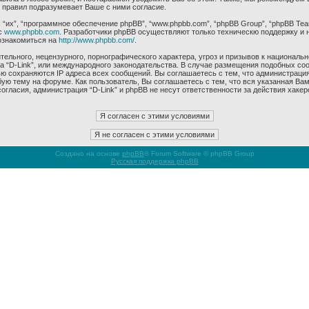
 правил подразумевает Ваше с ними согласие.
их”, “программное обеспечение phpBB”, “www.phpbb.com”, “phpBB Group”, “phpBB Tea
с
www.phpbb.com
. Разработчики phpBB осуществляют только техническю поддержку и 
ознакомиться на
http://www.phpbb.com/
.
ельного, нецензурного, порнографического характера, угроз и призывов к националь
ма “D-Link”, или международного законодательства. В случае размещения подобных 
ью сохраняются IP адреса всех сообщений. Вы соглашаетесь с тем, что администрация
ую тему на форуме. Как пользователь, Вы соглашаетесь с тем, что вся указанная Вам
гласия, администрация “D-Link” и phpBB не несут ответственности за действия хакер
Создано на основе
phpBB
® Forum Software © phpBB Group
Русская поддержка phpBB