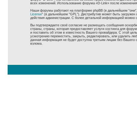
всех изменений. Использование форума «D-Link» после изменения
Наши форумы работают на платформе phpBB (в дальнейшем “они”, “
License
” (в дальнейшем “GPL”). Дистрибутив может быть загружен 
действия администрации. С более детальной информацией можно 
Вы подтверждаете своё согласие не размещать сообщения оскорбит
страны, страны, которая предоставляет услуги хостинга для фору
и поставить об этом в известность Вашего провайдера. С этой цел
усмотрению переместить, закрыть, редактировать, или удалить люб
данная информация не будет доступна третьим лицам без Вашего со
взлома.