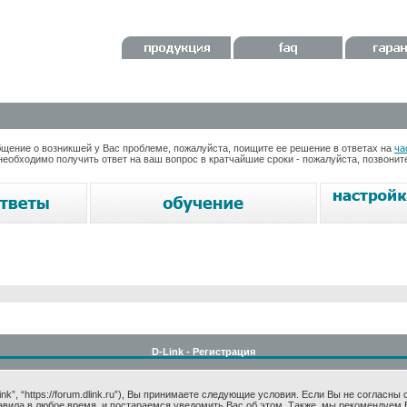
ение о возникшей у Вас проблеме, пожалуйста, поищите ее решение в ответах на
ча
необходимо получить ответ на ваш вопрос в кратчайшие сроки - пожалуйста, позвони
D-Link - Регистрация
k”, “https://forum.dlink.ru”), Вы принимаете следующие условия. Если Вы не согласны
авила в любое время, и постараемся уведомить Вас об этом. Также, мы рекомендуем 