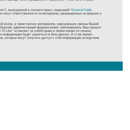
ms”), выпущенной в соответствии с лицензией “
General Public
не несут ответственности за материалы, размещенные на форуме и
ной розни, а также прочих материалов, нарушаюших законы Вашей
сообщений, администрация форума может заблокировать Ваш аккаунт
 “D-Link” оставляет за собой право в любое время по своему
и информация будет храниться в базе данных. В то же время,
ов, которые могут получить доступ к этой информации вследствие