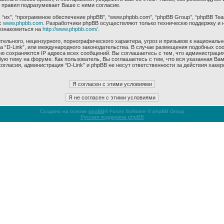
 правил подразумевает Ваше с ними согласие.
их”, “программное обеспечение phpBB”, “www.phpbb.com”, “phpBB Group”, “phpBB Tea
с
www.phpbb.com
. Разработчики phpBB осуществляют только техническю поддержку и 
ознакомиться на
http://www.phpbb.com/
.
ельного, нецензурного, порнографического характера, угроз и призывов к националь
ма “D-Link”, или международного законодательства. В случае размещения подобных 
ью сохраняются IP адреса всех сообщений. Вы соглашаетесь с тем, что администрация
ую тему на форуме. Как пользователь, Вы соглашаетесь с тем, что вся указанная Вам
гласия, администрация “D-Link” и phpBB не несут ответственности за действия хакер
Создано на основе
phpBB
® Forum Software © phpBB Group
Русская поддержка phpBB