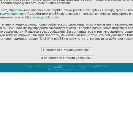
 правил подразумевает Ваше с ними согласие.
их”, “программное обеспечение phpBB”, “www.phpbb.com”, “phpBB Group”, “phpBB Tea
с
www.phpbb.com
. Разработчики phpBB осуществляют только техническю поддержку и 
ознакомиться на
http://www.phpbb.com/
.
ельного, нецензурного, порнографического характера, угроз и призывов к националь
ма “D-Link”, или международного законодательства. В случае размещения подобных 
ью сохраняются IP адреса всех сообщений. Вы соглашаетесь с тем, что администрация
ую тему на форуме. Как пользователь, Вы соглашаетесь с тем, что вся указанная Вам
гласия, администрация “D-Link” и phpBB не несут ответственности за действия хакер
Создано на основе
phpBB
® Forum Software © phpBB Group
Русская поддержка phpBB