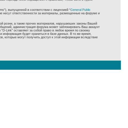
ms”), выпущенной в соответствии с лицензией “
General Public
не несут ответственности за материалы, размещенные на форуме и
ной розни, а также прочих материалов, нарушаюших законы Вашей
сообщений, администрация форума может заблокировать Ваш аккаунт
 “D-Link” оставляет за собой право в любое время по своему
и информация будет храниться в базе данных. В то же время,
ов, которые могут получить доступ к этой информации вследствие