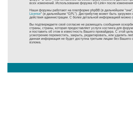
всех изменений. Использование форума «D-Link» после изменения
Наши форумы работают на платформе phpBB (в дальнейшем “они”, “
License
” (в дальнейшем “GPL”). Дистрибутив может быть загружен 
действия администрации. С более детальной информацией можно 
Вы подтверждаете своё согласие не размещать сообщения оскорбит
страны, страны, которая предоставляет услуги хостинга для фору
и поставить об этом в известность Вашего провайдера. С этой цел
усмотрению переместить, закрыть, редактировать, или удалить люб
данная информация не будет доступна третьим лицам без Вашего со
взлома.