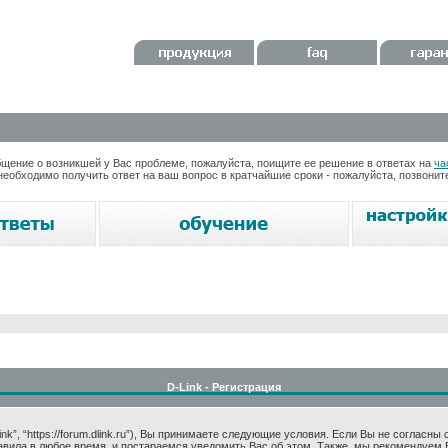
ение о возникшей у Вас проблеме, пожалуйста, поищите ее решение в ответах на
ча
необходимо получить ответ на ваш вопрос в кратчайшие сроки - пожалуйста, позвони
D-Link - Регистрация
k”, “https://forum.dlink.ru”), Вы принимаете следующие условия. Если Вы не согласны
авила в любое время, и постараемся уведомить Вас об этом. Также, мы рекомендуем 