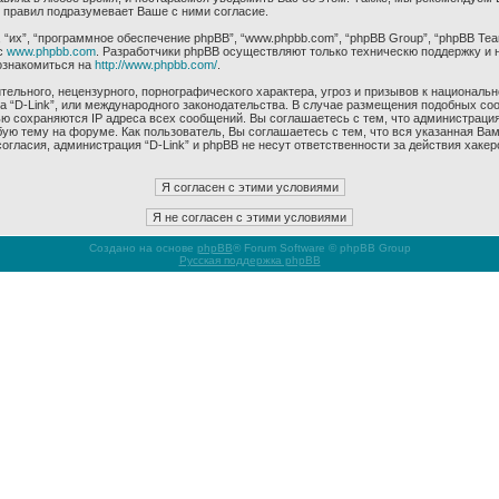
 правил подразумевает Ваше с ними согласие.
их”, “программное обеспечение phpBB”, “www.phpbb.com”, “phpBB Group”, “phpBB Tea
с
www.phpbb.com
. Разработчики phpBB осуществляют только техническю поддержку и 
ознакомиться на
http://www.phpbb.com/
.
ельного, нецензурного, порнографического характера, угроз и призывов к националь
ма “D-Link”, или международного законодательства. В случае размещения подобных 
ью сохраняются IP адреса всех сообщений. Вы соглашаетесь с тем, что администрация
ую тему на форуме. Как пользователь, Вы соглашаетесь с тем, что вся указанная Вам
гласия, администрация “D-Link” и phpBB не несут ответственности за действия хакер
Создано на основе
phpBB
® Forum Software © phpBB Group
Русская поддержка phpBB