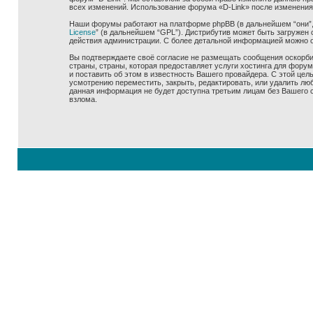
всех изменений. Использование форума «D-Link» после изменения
Наши форумы работают на платформе phpBB (в дальнейшем “они”, “
License
” (в дальнейшем “GPL”). Дистрибутив может быть загружен 
действия администрации. С более детальной информацией можно 
Вы подтверждаете своё согласие не размещать сообщения оскорбит
страны, страны, которая предоставляет услуги хостинга для фору
и поставить об этом в известность Вашего провайдера. С этой цел
усмотрению переместить, закрыть, редактировать, или удалить люб
данная информация не будет доступна третьим лицам без Вашего со
взлома.