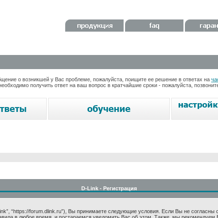
ение о возникшей у Вас проблеме, пожалуйста, поищите ее решение в ответах на
ча
необходимо получить ответ на ваш вопрос в кратчайшие сроки - пожалуйста, позвони
D-Link - Регистрация
k”, “https://forum.dlink.ru”), Вы принимаете следующие условия. Если Вы не согласны
авила в любое время, и постараемся уведомить Вас об этом. Также, мы рекомендуем 