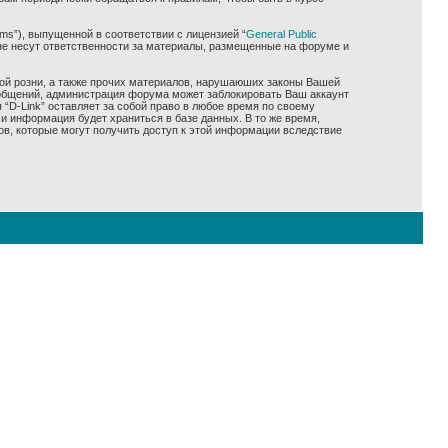
ms”), выпущенной в соответствии с лицензией “
General Public
не несут ответственности за материалы, размещенные на форуме и
ной розни, а также прочих материалов, нарушаюших законы Вашей
сообщений, администрация форума может заблокировать Ваш аккаунт
 “D-Link” оставляет за собой право в любое время по своему
и информация будет храниться в базе данных. В то же время,
ов, которые могут получить доступ к этой информации вследствие