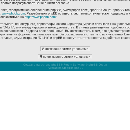
 правил подразумевает Ваше с ними согласие.
их”, “программное обеспечение phpBB”, “www.phpbb.com”, “phpBB Group”, “phpBB Tea
с
www.phpbb.com
. Разработчики phpBB осуществляют только техническю поддержку и 
ознакомиться на
http://www.phpbb.com/
.
ельного, нецензурного, порнографического характера, угроз и призывов к националь
ма “D-Link”, или международного законодательства. В случае размещения подобных 
ью сохраняются IP адреса всех сообщений. Вы соглашаетесь с тем, что администрация
ую тему на форуме. Как пользователь, Вы соглашаетесь с тем, что вся указанная Вам
гласия, администрация “D-Link” и phpBB не несут ответственности за действия хакер
Создано на основе
phpBB
® Forum Software © phpBB Group
Русская поддержка phpBB