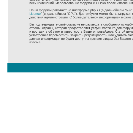
всех изменений. Использование форума «D-Link» после изменения
Наши форумы работают на платформе phpBB (в дальнейшем “они”, “
License
” (в дальнейшем “GPL”). Дистрибутив может быть загружен 
действия администрации. С более детальной информацией можно 
Вы подтверждаете своё согласие не размещать сообщения оскорбит
страны, страны, которая предоставляет услуги хостинга для фору
и поставить об этом в известность Вашего провайдера. С этой цел
усмотрению переместить, закрыть, редактировать, или удалить люб
данная информация не будет доступна третьим лицам без Вашего со
взлома.