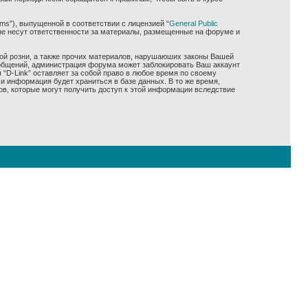
ms”), выпущенной в соответствии с лицензией “
General Public
не несут ответственности за материалы, размещенные на форуме и
ной розни, а также прочих материалов, нарушаюших законы Вашей
сообщений, администрация форума может заблокировать Ваш аккаунт
 “D-Link” оставляет за собой право в любое время по своему
и информация будет храниться в базе данных. В то же время,
ов, которые могут получить доступ к этой информации вследствие