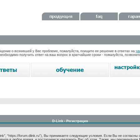
ение о возникшей у Вас проблеме, пожалуйста, поищите ее решение в ответах на
ча
необходимо получить ответ на ваш вопрос в кратчайшие сроки - пожалуйста, позвони
D-Link - Регистрация
k”, “https://forum.dlink.ru”), Вы принимаете следующие условия. Если Вы не согласны
авила в любое время, и постараемся уведомить Вас об этом. Также, мы рекомендуем 